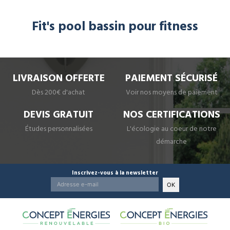
Fit's pool bassin pour fitness
LIVRAISON OFFERTE
PAIEMENT SÉCURISÉ
Dès 200€ d'achat
Voir nos moyens de paiement
DEVIS GRATUIT
NOS CERTIFICATIONS
Études personnalisées
L'écologie au coeur de notre
démarche
Inscrivez-vous à la newsletter
OK