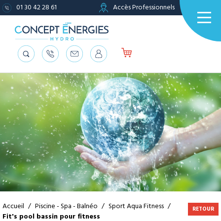
01 30 42 28 61
Accès Professionnels
Accueil
/
Piscine - Spa - Balnéo
/
Sport Aqua Fitness
/
RETOUR
Fit's pool bassin pour fitness