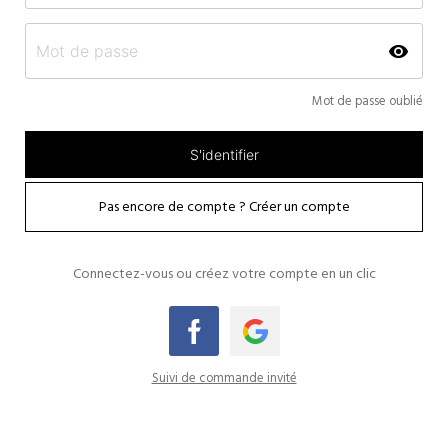
remove_red_eye
Mot de passe oublié
Pas encore de compte ? Créer un compte
Connectez-vous ou créez votre compte en un clic
Suivi de commande invité