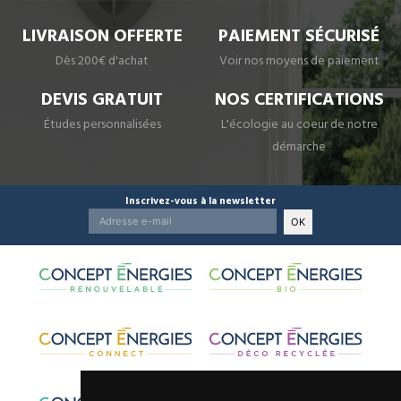
LIVRAISON OFFERTE
PAIEMENT SÉCURISÉ
Dès 200€ d'achat
Voir nos moyens de paiement
DEVIS GRATUIT
NOS CERTIFICATIONS
Études personnalisées
L'écologie au coeur de notre
démarche
Inscrivez-vous à la newsletter
OK