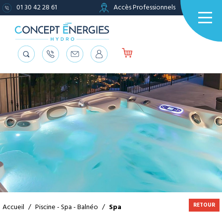
01 30 42 28 61
Accès Professionnels
RETOUR
Accueil
/
Piscine - Spa - Balnéo
/
Spa